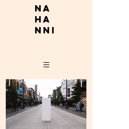
Na
ha
nni